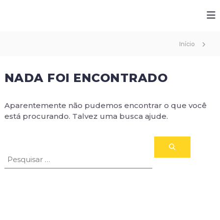
R
E
s
o
p
Início
d
e
b
c
e
NADA FOI ENCONTRADO
i
m
a
l
Aparentemente não pudemos encontrar o que você
i
está procurando. Talvez uma busca ajude.
s
t
a
e
m
p
r
o
t
e